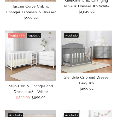
Glendale Crib, Changing
Table & Dresser #6 White
Tuscan Curve Crib w.
$1,049.99
Changer Espresso & Dresser
$999.99
Venta
33%
Agotado
Agotado
Glendale Crib and Dresser
Grey #6
Milo Crib & Changer and
$899.99
Dresser #3 - White
$599.99
$899.99
Agotado
Agotado