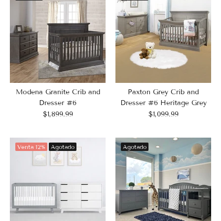
Modena Granite Crib and
Paxton Grey Crib and
Dresser #6
Dresser #6 Heritage Grey
$1,899.99
$1,099.99
Venta
12%
Agotado
Agotado