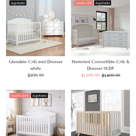
Agotado
Venta
11%
Agotado
Glendale Crib and Dresser
Hemsted Convertible Crib &
white
Dresser-WDF
$899.99
$1,699.99
$1,899.99
Venta
24%
Agotado