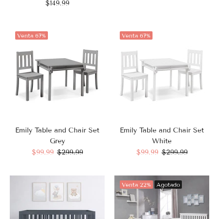
$149.99
Venta
67%
Venta
67%
Emily Table and Chair Set
Emily Table and Chair Set
Grey
White
$99.99
$299.99
$99.99
$299.99
Venta
22%
Agotado